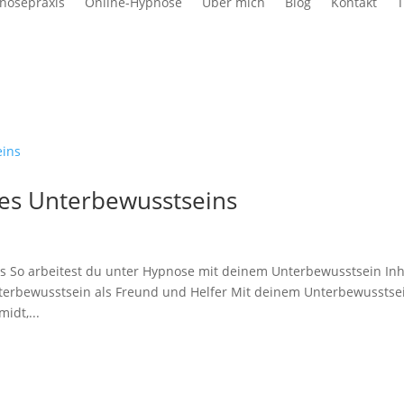
nosepraxis
Online-Hypnose
Über mich
Blog
Kontakt
T
es Unterbewusstseins
 ‎So arbeitest du unter Hypnose mit deinem Unterbewusstsein Inh
terbewusstsein als Freund und Helfer Mit deinem Unterbewusstse
idt,...